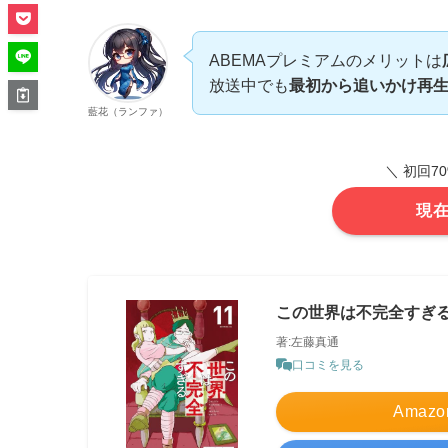
ABEMAプレミアムのメリットは
放送中でも
最初から追いかけ再
藍花（ランファ）
＼ 初回7
現在
この世界は不完全すぎる 
著:左藤真通
口コミを見る
Amazo