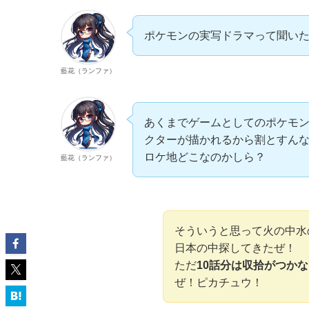
ポケモンの実写ドラマって聞い
藍花（ランファ）
あくまでゲームとしてのポケモ
クターが描かれるから割とすん
ロケ地どこなのかしら？
藍花（ランファ）
そういうと思って火の中水
日本の中探してきたぜ！
ただ
10話分は収拾がつか
ぜ！ピカチュウ！