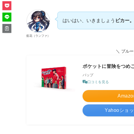
はいはい、いきましょう
ピカー
藍花（ランファ）
＼ ブル
ポケットに冒険をつめこんで
バップ
口コミを見る
Amazo
Yahooショ